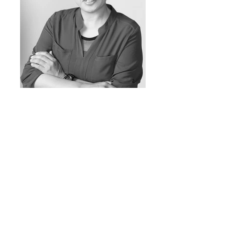
金谷 いずみ Izumi Kanaya 【入団した年】
1987年 【血液型】 O型 【星座】 おうし座
【好きなもの】 韓国ドラマ ▼俳優 イ・ソンギ
ュン ▼食べ物 台湾まぜそば