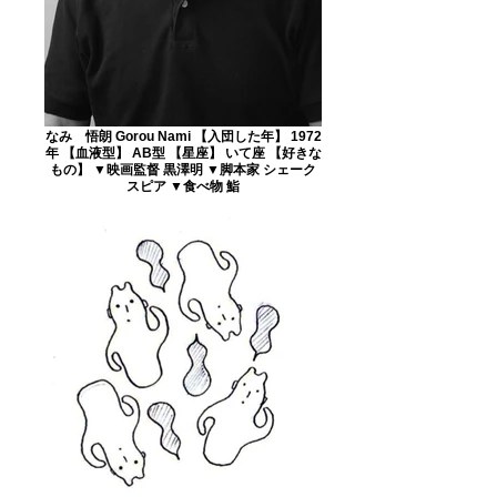
なみ 悟朗 Gorou Nami 【入団した年】 1972
年 【血液型】 AB型 【星座】 いて座 【好きな
もの】 ▼映画監督 黒澤明 ▼脚本家 シェーク
スピア ▼食べ物 鮨