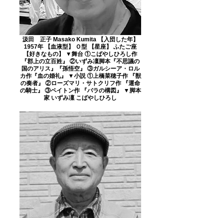
汲田 正子 Masako Kumita 【入団した年】
1957年 【血液型】 Ｏ型 【星座】 ふたご座
【好きなもの】 ▼舞台 ①こばやしひろし作
『郡上の立百姓』 ②いずみ凜脚本『不思議の
国のアリス』『孫悟空』 ③ガルシーア・ロル
カ作『血の婚礼』 ▼小説 ①上橋菜穂子作 『獣
の奏者』 ②ローズマリ・サトクリフ作 『運命
の騎士』 ③ペイトン作 『バラの構図』 ▼脚本
家 いずみ凜 こばやしひろし