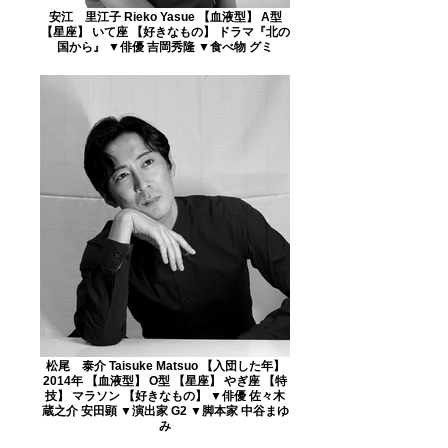
安江 里江子 Rieko Yasue 【血液型】 A型
【星座】 いて座 【好きなもの】 ドラマ『北の
国から』 ▼俳優 吉岡秀隆 ▼食べ物 グミ
松尾 泰介 Taisuke Matsuo 【入団した年】
2014年 【血液型】 O型 【星座】 やぎ座 【特
技】 マラソン 【好きなもの】 ▼俳優 佐々木
蔵之介 安田顕 ▼演出家 G2 ▼脚本家 中谷まゆ
み