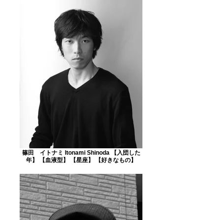
篠田 イトナミ Itonami Shinoda 【入団した
年】 【血液型】 【星座】 【好きなもの】