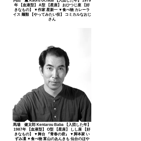
内田 薫 Kaoru Uchida 【入団した年】 1979
年 【血液型】 A型 【星座】 おひつじ座 【好
きなもの】 ▼作家 星新一 ▼食べ物 カレーラ
イス 麺類 【やってみたい役】 コミカルなおじ
さん
馬場 健太郎 Kentarou Baba 【入団した年】
1987年 【血液型】 O型 【星座】 しし座 【好
きなもの】 ▼舞台 『青春の砦』 ▼脚本家 い
ずみ凜 ▼食べ物 富山のあんきも 仙台のほや