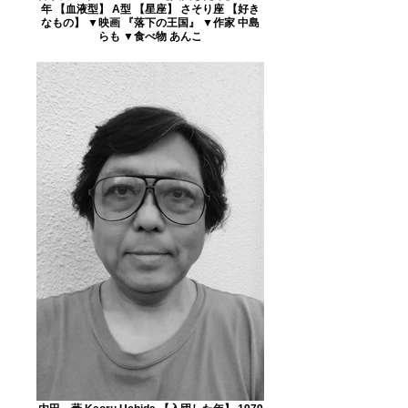
年 【血液型】 A型 【星座】 さそり座 【好き
なもの】 ▼映画 『落下の王国』 ▼作家 中島
らも ▼食べ物 あんこ