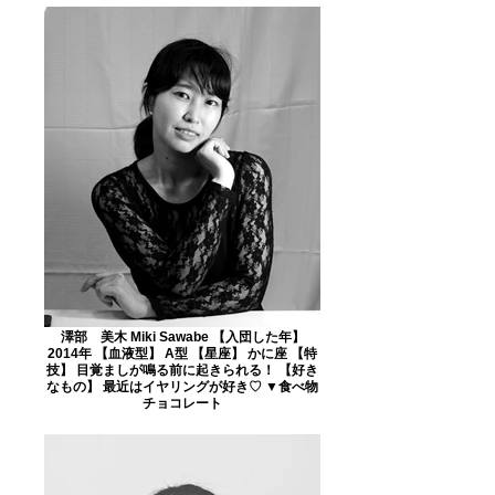
澤部 美木 Miki Sawabe 【入団した年】
2014年 【血液型】 A型 【星座】 かに座 【特
技】 目覚ましが鳴る前に起きられる！ 【好き
なもの】 最近はイヤリングが好き♡ ▼食べ物
チョコレート