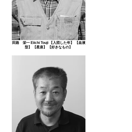
田路 栄一 Eiichi Touji 【入団した年】 【血液
型】 【星座】 【好きなもの】