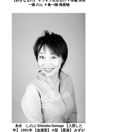
【好きなもの】 キラキラ光るもの ▼俳優 岸部
一徳 のん ▼食べ物 海産物
糸永 しのぶ Shinobu Itonaga 【入団した
年】 1991年 【血液型】 A型 【星座】 みずが