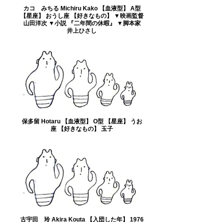
カコ みちる Michiru Kako 【血液型】 A型
【星座】 おうし座 【好きなもの】 ▼映画監督
山田洋次 ▼小説 『二年間の休暇』 ▼脚本家
井上ひさし
保多留 Hotaru 【血液型】 O型 【星座】 うお
座 【好きなもの】 玉子
古宇田 玲 Akira Kouta 【入団した年】 1976