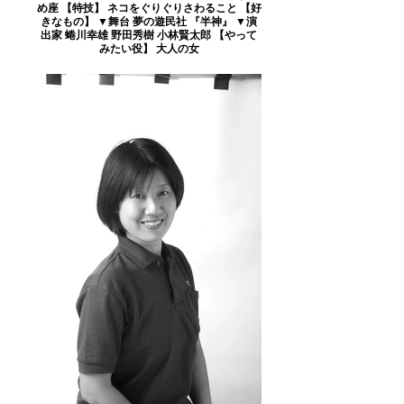
め座 【特技】 ネコをぐりぐりさわること 【好
きなもの】 ▼舞台 夢の遊民社 『半神』 ▼演
出家 蜷川幸雄 野田秀樹 小林賢太郎 【やって
みたい役】 大人の女